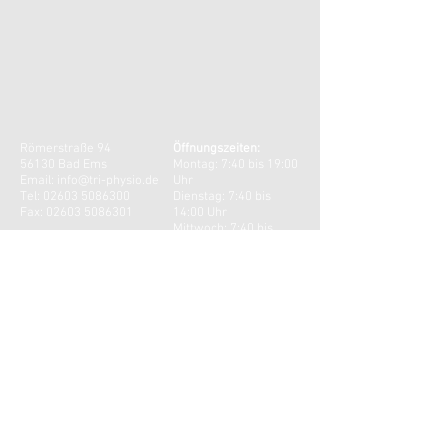
Römerstraße 94
Öffnungszeiten:
56130 Bad Ems
Montag: 7:40 bis 19:00
Email:
info@tri-physio.de
Uhr
Tel:
02603 5086300
Dienstag: 7:40 bis
Fax:
02603 5086301
14:00 Uhr
Mittwoch: 7:40 bis
14:00 Uhr
Donnerstag: 7:40 bis
19:00 Uhr
​​Freitag: 7:40 bis 13:00
Uhr
KONTAKT