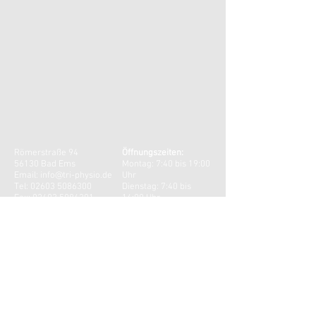
Römerstraße 94
Öffnungszeiten:
56130 Bad Ems
Montag: 7:40 bis 19:00
Email:
info@tri-physio.de
Uhr
Tel:
02603 5086300
Dienstag: 7:40 bis
Fax:
02603 5086301
14:00 Uhr
Mittwoch: 7:40 bis
14:00 Uhr
Donnerstag: 7:40 bis
19:00 Uhr
​​Freitag: 7:40 bis 13:00
Uhr
KONTAKT