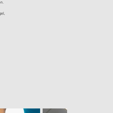
n.
el,