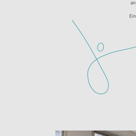
an
Ein