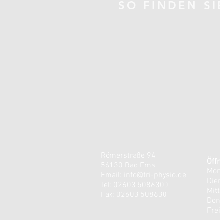
SO FINDEN SI
Römerstraße 94
Öff
56130 Bad Ems
Mon
Email:
info@tri-physio.de
Die
Tel: 02603 5086300
Mit
Fax: 02603 5086301
Don
​​Fr