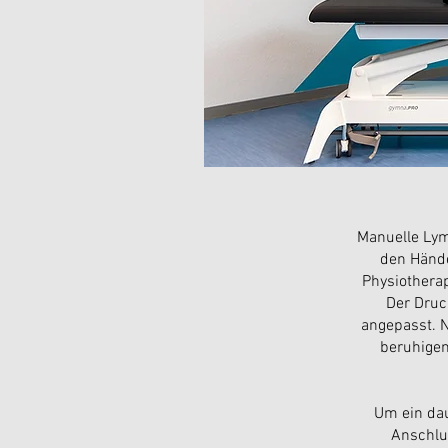
Manuelle Lym
den Hände
Physiothera
Der Druc
angepasst. 
beruhigen
Um ein dau
Anschlu